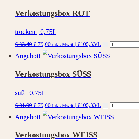
Menge
Verkostungsbox ROT
trocken | 0,75L
Ursprünglicher
Aktueller
Verkostun
€
83,40
€
79,00
|
€105,33/L
inkl. MwSt
-
Preis
Preis
war:
ist:
ROT
Angebot!
€ 83,40
€ 79,00.
Menge
Verkostungsbox SÜSS
süß | 0,75L
Ursprünglicher
Aktueller
Verkostun
€
81,90
€
79,00
|
€105,33/L
inkl. MwSt
-
Preis
Preis
war:
ist:
SÜSS
Angebot!
€ 81,90
€ 79,00.
Menge
Verkostungsbox WEISS