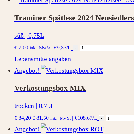
Traminer Spätlese 2024 Neusiedle
süß | 0,75L
Traminer
€
7,00
|
€9,33/L
inkl. MwSt
-
Spätlese
Lebensmittelangaben
2024
Angebot!
Neusiedlersee
Verkostungsbox MIX
DAC
Menge
trocken | 0,75L
Ursprünglicher
Aktueller
Verkostun
€
84,20
€
81,50
|
€108,67/L
inkl. MwSt
-
Preis
Preis
war:
ist:
MIX
Angebot!
€ 84,20
€ 81,50.