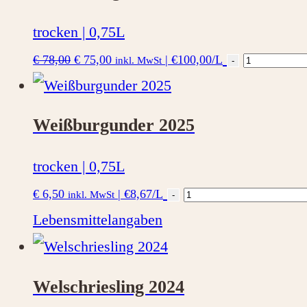
trocken | 0,75L
Ursprünglicher
Aktueller
Verkostun
€
78,00
€
75,00
|
€100,00/L
inkl. MwSt
-
Preis
Preis
war:
ist:
WEISS
€ 78,00
€ 75,00.
Menge
Weißburgunder 2025
trocken | 0,75L
Weißburgunder
€
6,50
|
€8,67/L
inkl. MwSt
-
2025
Lebensmittelangaben
Menge
Welschriesling 2024