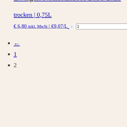
trocken | 0,75L
Zweigelt
€
6,80
|
€9,07/L
inkl. MwSt
-
Neusiedlersee
←
DAC
1
2023
2
Menge