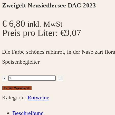
Zweigelt Neusiedlersee DAC 2023
€
6,80
inkl. MwSt
Preis pro Liter: €9,07
Die Farbe schönes rubinrot, in der Nase zart flor
Speisenbegleiter
Zweigelt
-
+
Neusiedlersee
In den Warenkorb
DAC
Kategorie:
Rotweine
2023
Beschreibung