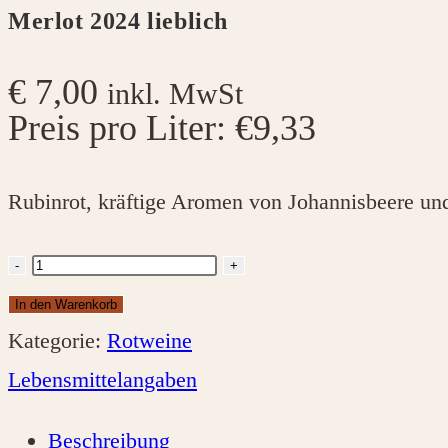
Merlot 2024 lieblich
€
7,00
inkl. MwSt
Preis pro Liter: €9,33
Rubinrot, kräftige Aromen von Johannisbeere und
Merlot
-
+
2024
In den Warenkorb
lieblich
Kategorie:
Rotweine
Menge
Lebensmittelangaben
Beschreibung